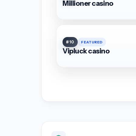
Millioner casino
#10
FEATURED
Vipluck casino