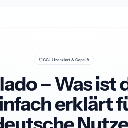
GGL Lizenziert & Geprüft
lado – Was ist 
infach erklärt f
deutsche Nutze