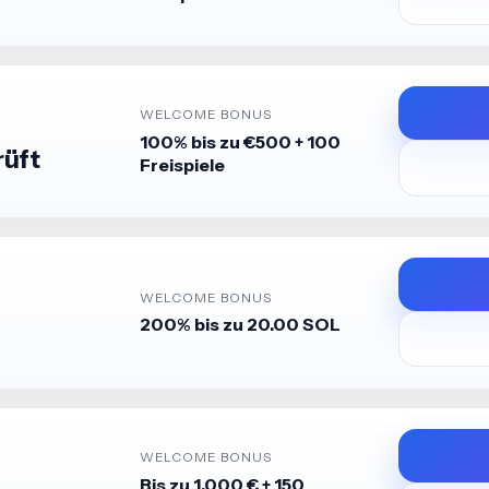
WELCOME BONUS
100% bis zu €500 + 100
rüft
Freispiele
WELCOME BONUS
200% bis zu 20.00 SOL
WELCOME BONUS
Bis zu 1.000 € + 150