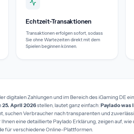
Echtzeit-Transaktionen
Transaktionen erfolgen sofort, sodass
Sie ohne Wartezeiten direkt mit dem
Spielen beginnen können.
der digitalen Zahlungen und im Bereich des iGaming DE ein
n
25. April 2026
stellen, lautet ganz einfach:
Paylado was i
ht, suchen Verbraucher nach transparenten und zuverläs
Ihnen eine detaillierte Paylado Erklärung, zeigen auf, wie
e für verschiedene Online-Plattformen.