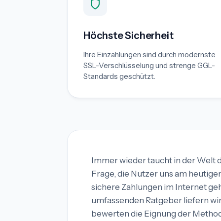
Höchste Sicherheit
Ihre Einzahlungen sind durch modernste
SSL-Verschlüsselung und strenge GGL-
Standards geschützt.
Immer wieder taucht in der Welt 
Frage, die Nutzer uns am heutige
sichere Zahlungen im Internet ge
umfassenden Ratgeber liefern wir 
bewerten die Eignung der Method