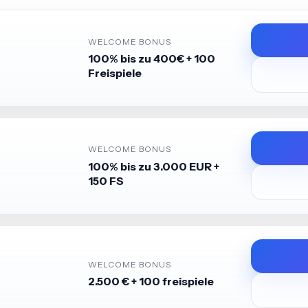
WELCOME BONUS
100% bis zu 400€ + 100
Freispiele
WELCOME BONUS
100% bis zu 3.000 EUR +
150 FS
WELCOME BONUS
2.500 € + 100 freispiele